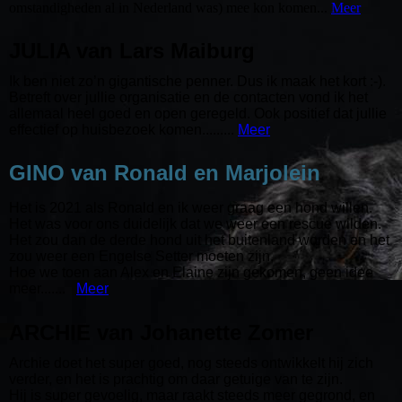
omstandigheden al in Nederland was) mee kon komen...
Meer
JULIA van Lars Maiburg
Ik ben niet zo’n gigantische penner. Dus ik maak het kort :-).
Betreft over jullie organisatie en de contacten vond ik het
allemaal heel goed en open geregeld. Ook positief dat jullie
effectief op huisbezoek komen.........
Meer
GINO van Ronald en Marjolein
Het is 2021 als Ronald en ik weer graag een hond willen.
Het was voor ons duidelijk dat we weer een rescue wilden.
Het zou dan de derde hond uit het buitenland worden en het
zou weer een Engelse Setter moeten zijn.
Hoe we toen aan Alex en Elaine zijn gekomen, geen idee
meer.......
Meer
ARCHIE van Johanette Zomer
Archie doet het super goed, nog steeds ontwikkelt hij zich
verder, en het is prachtig om daar getuige van te zijn.
Hij is super gevoelig, maar raakt steeds meer gegrond, en