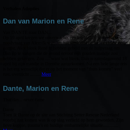
Verhalen Adopties
Dan van Marion en Rene
Van DANTE naar DAN...
Op 19 april kregen we onverwachts een telefoontje met een
noodvraag van Alex. Ik was aan het werk dus en had het telefoontje
gemist. Alex bleek René te hebben gebeld met de hulpvraag om
Dan op te vangen die de avond ervoor een gouden mandje zou
hebben gekregen. Zou … want wat bleek. Dan is zaterdagavond 18
april bij zijn mandje in Drenthe aangekomen. Na een hele lange reis
is het erg wenselijk dat er op het moment van “thuis komen” veel
rust, overzicht .........
Meer
Dante, Marion en Rene
That day... never came
Dante
Toen ik Dante op de site van Stichting Setter Rescue Nederland
voorbij zag komen was ik op slag verliefd op hem geworden. Zijn
lieve koppie, trauma’s en huidige embarmelijke situatie.............