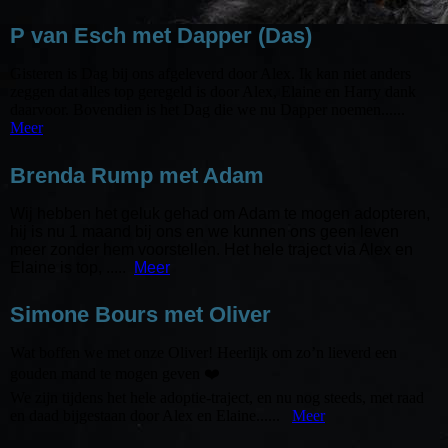
P van Esch met Dapper (Das)
Gisteren is Dag bij ons afgeleverd door Alex. Ik kan niet anders
zeggen dat alles top geregeld is door Alex, Elaine en Harry dank
daarvoor. Bovendien is het Dag die we nu Dapper noemen......
Meer
Brenda Rump met Adam
Wij hebben het geluk gehad om Adam te mogen adopteren,
hij is nu 1 maand bij ons en we kunnen ons geen leven
meer zonder hem voorstellen. Het hele traject via Alex en
Elaine is top, .....
Meer
Simone Bours met Oliver
Wat boffen we met onze Oliver! Heerlijk om zo’n lieverd een
gouden mand te mogen geven ❤️
We zijn tijdens het hele adoptie-traject, en nu nog steeds, met raad
en daad bijgestaan door Alex en Elaine......
Meer