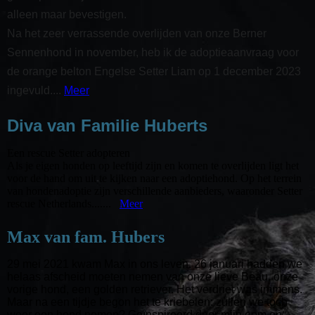
alleen maar bevestigen.
Na het zeer verrassende overlijden van onze Berner
Sennenhond in november, heb ik de adoptieaanvraag voor
de orange belton Engelse Setter Liam op 1 december 2023
ingevuld....
Meer
Diva van Familie Huberts
Een rescue Setter adopteren
Als je eigen honden op leeftijd zijn en komen te overlijden ligt het
voor de hand om uit te kijken naar een adoptiehond. Op het terrein
van hondenadoptie zijn verschillende aanbieders, waaronder Setter
rescue Netherlands.......
Meer
Max van fam. Hubers
29 mei 2021 kwam Max in ons leven. 26 januari hadden we
helaas afscheid moeten nemen van onze lieve Beau, onze
vorige hond, een golden retriever. Het verdriet was immens.
Maar na een tijdje begon het te kriebelen: zullen we toch
weer een hond nemen? Geïnspireerd door mijn oom en