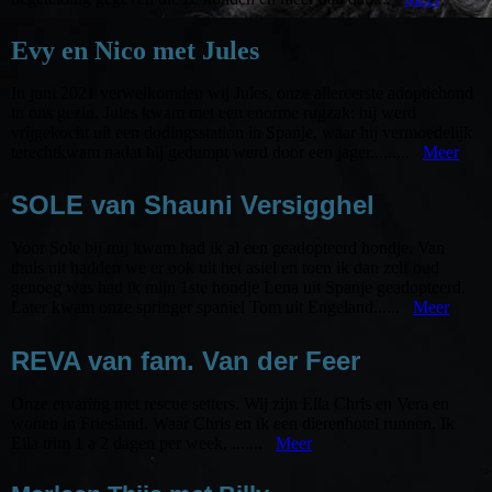
Evy en Nico met Jul
es
In juni 2021 verwelkomden wij Jules, onze allereerste adoptiehond
in ons gezin. Jules kwam met een enorme rugzak: hij werd
vrijgekocht uit een dodingsstation in Spanje, waar hij vermoedelijk
terechtkwam nadat hij gedumpt werd door een jager.........
Meer
SOLE van Shauni Versigghel
Voor Sole bij mij kwam had ik al een geadopteerd hondje. Van
thuis uit hadden we er ook uit het asiel en toen ik dan zelf oud
genoeg was had ik mijn 1ste hondje Lena uit Spanje geadopteerd.
Later kwam onze springer spaniel Tom uit Engeland......
Meer
REVA van fam. Van der Feer
Onze ervaring met rescue setters. Wij zijn Ella Chris en Vera en
wonen in Friesland. Waar Chris en ik een dierenhotel runnen. Ik
Ella trim 1 a 2 dagen per week, .......
Meer