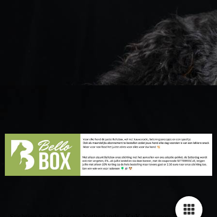
Stichting Setter Rescue Netherlands - KvK-nummer: 73715409 -