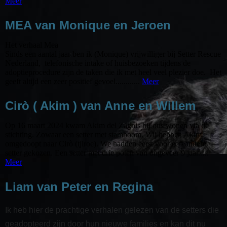
Meer
MEA van Monique en Jeroen
Het verhaal Mea
Sinds een aantal jaar ben ik (Monique) vrijwilliger bij Setter Rescue
Nederland, telefonische intake of huisbezoeken tijdens de
adoptieprocedure zijn de taken die ik met heel veel plezier doe. Het
geeft altijd een zeer positief gevoel............
Meer
Cirò ( Akim ) van Anne en Willem
Op 16 maart 2024 kwam Akim del Zagnis bij ons wonen via de
stichting. Zowaar een setter met stamboom. Wij hebben Akim
omgedoopt naar Cirò (tjiroe). We hadden eerst voor een andere
setter gekozen. Een setter met drie poten van ongeveer 9 jaar.....
Meer
Liam van Peter en Regina
Ik heb hier de prachtige verhalen gelezen van de setters die
geadopteerd zijn door hun nieuwe families en kan dit nu