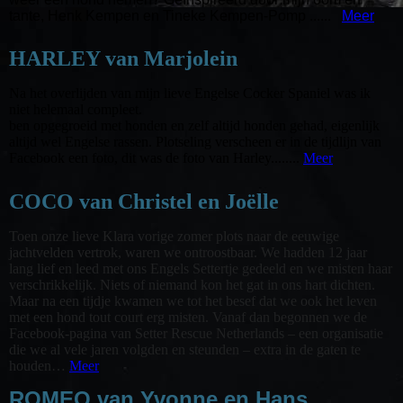
tante, Henk Kempen en Tineke Kempen-Pomp ......
Meer
HARLEY van Marjolein
Na het overlijden van mijn lieve Engelse Cocker Spaniel was ik
niet helemaal compleet.
ben opgegroeid met honden en zelf altijd honden gehad, eigenlijk
altijd wel Engelse rassen. Plotseling verscheen er in de tijdlijn van
Facebook een foto, dit was de foto van Harley........
Meer
COCO van Christel en Joëlle
Toen onze lieve Klara vorige zomer plots naar de eeuwige
jachtvelden vertrok, waren we ontroostbaar. We hadden 12 jaar
lang lief en leed met ons Engels Settertje gedeeld en we misten haar
verschrikkelijk. Niets of niemand kon het gat in ons hart dichten.
Maar na een tijdje kwamen we tot het besef dat we ook het leven
met een hond tout court erg misten. Vanaf dan begonnen we de
Facebook-pagina van Setter Rescue Netherlands – een organisatie
die we al vele jaren volgden en steunden – extra in de gaten te
houden…
Meer
ROMEO van Yvonne en Hans