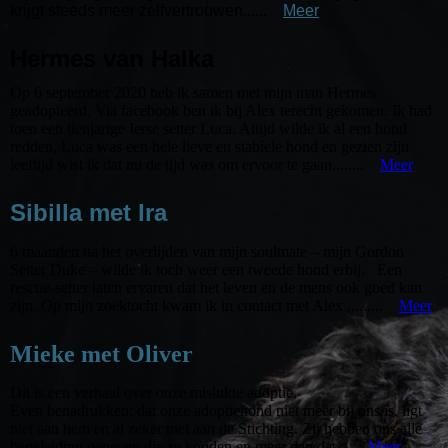
krijgt steeds meer zelfvertrouwen......
Meer
Hermes van Halka
Op 6 september 2020 heb ik samen met mijn man Hermes
geadopteerd. Via facebook ben ik bij Alex terecht gekomen. Ik had
toen een tienjarige Ierse setter Luca. Altijd wilde ik al een hond
redden, Luca was een hele lieve en stabiele hond en gezien zijn
leeftijd wist ik dat nu de tijd was om ervoor te gaan........
Meer
Sibilla met Ira
6 maanden na het overlijden van mijn soulmate – mijn Gordon
Setter Duke – wilde ik toch weer een tweede hond erbij. Een
rescue-setter laten ervaren dat het leven en de mens ook goed kan
zijn. Op mijn zoektocht kwam ik in contact met Alex .........
Meer
Mieke met Oliver
Dit is een verhaal over onze mislukte adoptie.
Even benadrukken: dat onze adoptiehond niet meer bij ons is, ligt
niet aan hem en al zeker niet aan de Stichting. Zij hebben ons alle
begeleiding gegeven die ze konden en meer dan dat.....
Meer