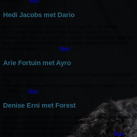
hebben.......
Meer
Hedi Jacobs met Dario
gerne erzähle ich die Geschichte, wie Dario bei mir einzog:
Vor 3 Jahren verstarb meine süße Emma, English Setter
Hündin, im Alter von 15 Jahren, auch ein Tierschutzhund, hatte bis
zum 12. Lebensjahr an der Kette gelegen, einfach im Dreck ohne
Schutz vor Regen, ............
Meer
Arie Fortuin met Ayro
Zondag 25 september was voor voor mij en Yvonne een spannende
dag
Alex was onderweg met onze nieuwe setter Eros ,inmiddels heet hij
AYRO, ......
Meer
Denise Erni met Forest
Bij deze het verhaal over onze lieve maar toch ondeugende Forest.
Het begon allemaal toen we een van onze hondjes moesten laten
inslapen omdat hij ongeneeslijk ziek was.
Enige tijd erna was ik op Facebook aan het kijken ......
Meer