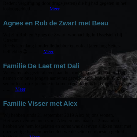
Reden: vergiftiging door drugs(resten) die hij had gegeten in het
losloopgebied..........
Meer
Agnes en Rob de Zwart met Beau
Wij zijn Rob en Agnes de Zwart, woonachtig in IJsselstein bij
Utrecht.
Reeds jarenlang hondenliefhebber en ook al jarenlang Setter-
liefhebber😉 ........
Meer
Familie De Laet met Dali
We waren als gezin al even aan het rondkijken om een hond bij te
nemen om onze jongste aanwinst gezelschap te houden. Onze
senior leek op zijn einde te komen (gelukkig is hij er nog steeds) en
......
Meer
Familie Visser met Alex
Wij hebben sinds 21 september 2019 Alex bij ons wonen.
Het was even wennen voor Alex en ons maar na 2 maanden
hebben we hem losgelaten en soms was dat even slikken maar met
onze vorige honden herkenden we de setter en moesten geduld