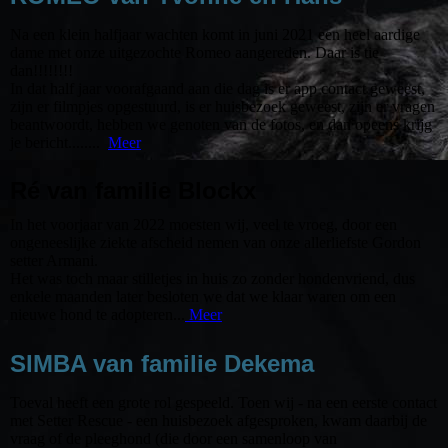
Na een klein halfjaar wachten komt in juni 2021 een heel aardige
dame met onze uitgezochte Romeo aangereden. Daar is tie
dan!!!!!!!!
In dat half jaar voorafgaand aan die dag is er app contact geweest,
zijn er filmpjes opgestuurd, is er huisbezoek geweest, zijn er vragen
beantwoordt, hebben we genoten van de fotos, en dan opeens krijg
je bericht........
Meer
Ré van familie Blockx
In het voorjaar van 2022 moesten wij, veel te vroeg, door een
ongeneeslijke ziekte afscheid nemen van onze allerliefste Gordon
setter Armani.
Het was toch maar stilletjes in huis zo zonder hondenvriend, dus
enkele maanden later besloten we dat we klaar waren om een
nieuwe hond te adopteren...
Meer
SIMBA van familie Dekema
Toeval heeft een grote rol gespeeld. Toen wij - na een eerste contact
met Setter Rescue - een huisbezoek afgesproken, kwam daarbij de
vraag of de pleeghond (die door een samenloop van