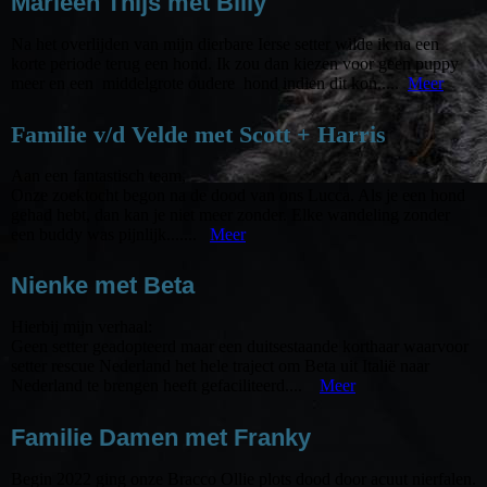
Marleen Thijs met Billy
Na het overlijden van mijn dierbare Ierse setter wilde ik na een
korte periode terug een hond. Ik zou dan kiezen voor geen puppy
meer en een middelgrote oudere hond indien dit kon.....
Meer
Familie v/d Velde met Scott + Harris
Aan een fantastisch team,
Onze zoektocht begon na de dood van ons Lucca. Als je een hond
gehad hebt, dan kan je niet meer zonder. Elke wandeling zonder
een buddy was pijnlijk.......
Meer
Nienke met Beta
Hierbij mijn verhaal:
Geen setter geadopteerd maar een duitsestaande korthaar waarvoor
setter rescue Nederland het hele traject om Beta uit Italië naar
Nederland te brengen heeft gefaciliteerd....
Meer
Familie Damen met Franky
Begin 2022 ging onze Bracco Ollie plots dood door acuut nierfalen.