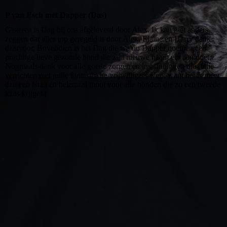
P van Esch met Dapper (Das)
Gisteren is Dag bij ons afgeleverd door Alex. Ik kan niet anders
zeggen dat alles top geregeld is door Alex, Elaine en Harry dank
daarvoor. Bovendien is het Dag die we nu Dapper noemen een
prachtige lieve gezonde hond die zijn nieuwe naam eer aan doet.
Nogmaals dank voor alle goede zorgen en inspanningen die jullie
verrichten met jullie fantastische vrijwilligers werk want het is meer
dan een baan en helemaal mooi voor alle honden die zo een tweede
kans krijgen!