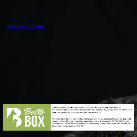
Billy heden
terug naar verhalen