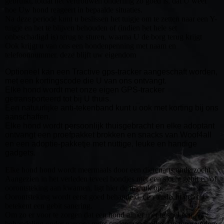
gebruikt, totdat het vertrouwen onderling zo goed is, dat U weet
hoe Uw hond reageert in bepaalde situaties.
Na deze periode kunt u beslissen het tuigje om te zetten naar een Y-
tuigje en het te blijven behouden of (indien het hele set
onbeschadigd is) terug te sturen, waarna U de borg terug krijgt
Ook krijgt u van ons een hondenpenning met naam en
telefoonnummer, deze blijft uw eigendom
Optioneel kan een Tractive gps-tracker aangeschaft worden,
met een kortingscode die U van ons ontvangt.
Elke hond wordt met onze eigen GPS-tracker
getransporteerd tot bij U thuis.
Een natuurlijke anti-tekenband kunt u ook met korting bij ons
aanschaffen.
Elke hond wordt persoonlijk thuisgebracht en elke adoptant
ontvangt een proefpakket brokken en snacks van Woof4all
en een adoptie-pakketje met nuttige, leuke en handige
gadgets.
Elke hond hond wordt meermaals door een dierenarts onderzocht
Aangezien in het verleden teveel hondjes met een slecht gebit en/of
oorontsteking aan kwamen, ligt hier de nadruk op.
Oorontsteking wordt eerst goed behandeld, een te slecht gebit
betekent een gebit sanering.
Om zo er voor te zorgen dat een hond alhier niet te snel een
behandeling onder narcose moet ondergaan welke dan weer andere