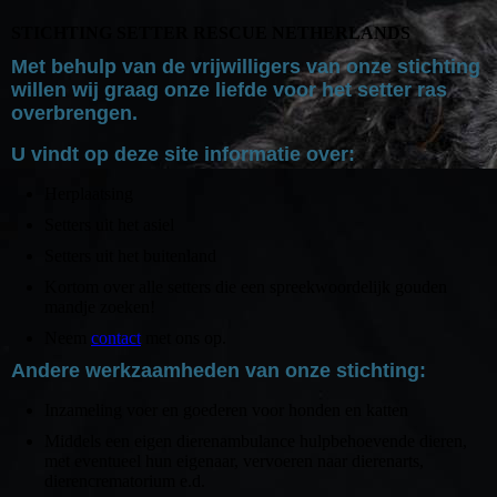
STICHTING SETTER RESCUE NETHERLANDS
Met behulp van de vrijwilligers van onze stichting
willen wij graag onze liefde voor het setter ras
overbrengen.
U vindt op deze site informatie over:
Herplaatsing
Setters uit het asiel
Setters uit het buitenland
Kortom over alle setters die een spreekwoordelijk gouden
mandje zoeken!
Neem
contact
met ons op.
Andere werkzaamheden van onze stichting:
Inzameling voer en goederen voor honden en katten
Middels een eigen dierenambulance hulpbehoevende dieren,
met eventueel hun eigenaar, vervoeren naar dierenarts,
dierencrematorium e.d.