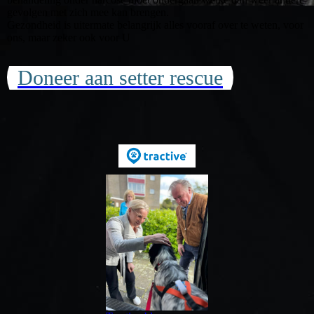
gevolgen met zich mee kan brengen.
Gezondheid is uitermate belangrijk alles vooraf over te weten, voor
ons, maar zeker ook voor U
Doneer aan setter rescue