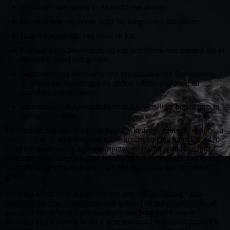
Vervoeren van dieren in opdracht van derden
Het verlenen van eerste hulp bij aangereden huisdieren
Hulp bij registratie van hond en kat
Bijdragen aan het onderhoud van huisdieren van mensen die in
financiële nood zijn geraakt
Samenwerking stimuleren van organisaties met dierenartsen,
gemeentelijk instellingen en andere lokale, regionale en
landelijke organisaties
Informatie en hulp verstrekken m.b.t. wettelijke bepalingen in
het dierenwelzijn.
De bemiddeling van een setter naar uw keuze is geheel kosteloos, u
betaalt enkel de adoptiekosten en de kosten van het transport. (470
euro) De setter wordt, na samenspraak met u, bij u thuis gebracht.
Zo kunnen wij meteen kijken hoe hij/zij het in beginsel doet in een
vreemde omgeving en kunnen we eventueel nog wat tips aan u
geven.
De hond wordt bij u afgeleverd met een veiligheidstuig / anti-
ontsnappingstuig, multifunctionele leiband en marginale halsband,
wat door ons geleverd worden tegen een borg van 65 euro.
Er wordt van u verwacht dat u deze minimaal een aantal maanden