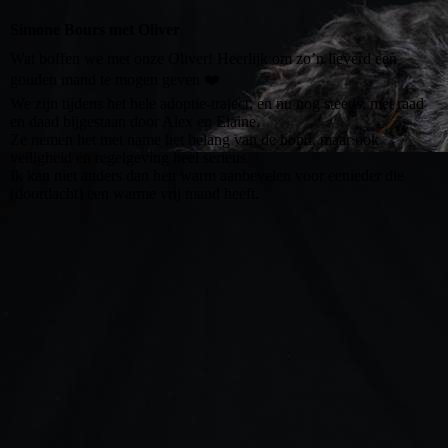
Simone Bours met Oliver
Wat boffen we met onze Oliver! Heerlijk om zo’n lieverd een
gouden mand te mogen geven ❤️
We zijn tijdens het hele adoptie-traject, en nu nog steeds, met raad
en daad bijgestaan door Alex en Elaine.
Ze nemen het met name het belang van de hond, maar ook
veiligheid en regelgeving heel serieus.
Ik kan niet anders dan hen warm aanbevelen voor eenieder die
(doordacht) een warme vrij mand heeft.