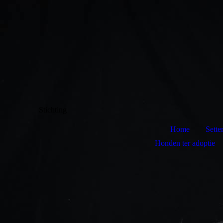
Stichting
Home
Sette
Honden ter adoptie