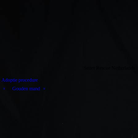
Setter Rescue Netherlands
Adoptie procedure
Gouden mand