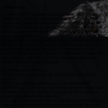
Sibilla met Ira
6 maanden na het overlijden van mijn soulmate – mijn Gordon
Setter Duke – wilde ik toch weer een tweede hond erbij. Een
rescue-setter laten ervaren dat het leven en de mens ook goed kan
zijn. Op mijn zoektocht kwam ik in contact met Alex. Ik viel voor
een 5 jaar oude, mooie tricolor setter-dame in Spanje. Heel erg
bang, heel erg getraumatiseerd met een slecht verleden (jager). Na
een uitgebreid en gezellig huisbezoek, waarin leefomstandigheden
werden bekeken en veel vragen werden beantwoord, startte het
adoptieproces. Alex ging Ira ophalen in Antwerpen en bracht
haar persoonlijk naar mij. Vanaf dat moment startte ons avontuur.
Het kostte tijd, aanpassing, veel liefde en heel veel geduld om
elkaar te leren kennen en vertrouwen.
We leerden van en met elkaar.
Zo trots op haar bij elk stapje dat ze maakte, elke horde die ze
overwon.
Het was niet altijd gemakkelijk, maar zo de moeite waard.
Inmiddels is ze 5 jaar bij mij en ik kan me geen leven zonder haar
voorstellen. Het is nu een blije, soms ondeugende en uiteraard
eigenwijze setter, een echte setter dus.
Er is nog altijd contact met Alex. Je kunt altijd bij hem terecht en hij
blijft ook na de adoptie oprecht betrokken op de hond. Ik kan de