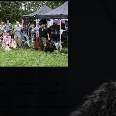
bij Stichting Manege de Raam te Lieshout.
 geweldige workshops, tal van stands en dank de prachtige
 manege.
 baasjes en hondjes volop van mogen genieten.