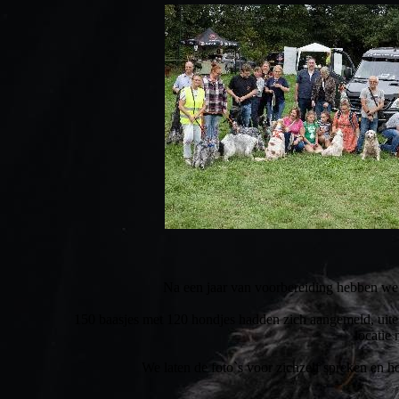
Na een jaar van voorbereiding hebben we 
150 baasjes met 120 hondjes hadden zich aangemeld, uitei
locatie
We laten de foto`s voor zichzelf spreken en 