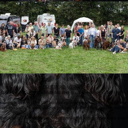
SETTERDAG 2025
op 20-09-2025 een prachtige dag neer gezet op een geweldige locatie 
ndelijk waren er circa 100 hondjes op deze mooie dag vol met diverse
 meerdere loslooplocaties en een prachtig wandelgebied direct achter de
hopelijk mogen we snel weer zo een goed gelukte dag organiseren waar