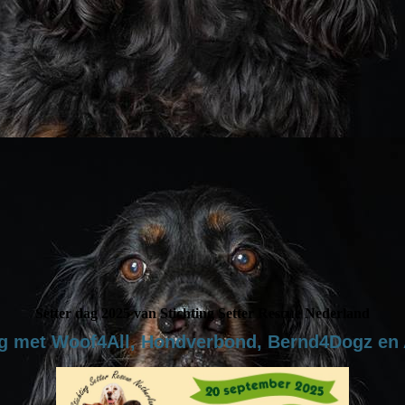
Setter dag 2025 van Stichting Setter Rescue Nederland
g met Woof4All, Hondverbond, Bernd4Dogz en 