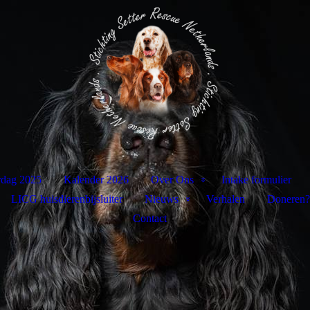
rdag 2025
Kalender 2026
Over Ons
Intake formulier
LICG huisdierenbijsluiter
Nieuws
Verhalen
Doneren?
Contact