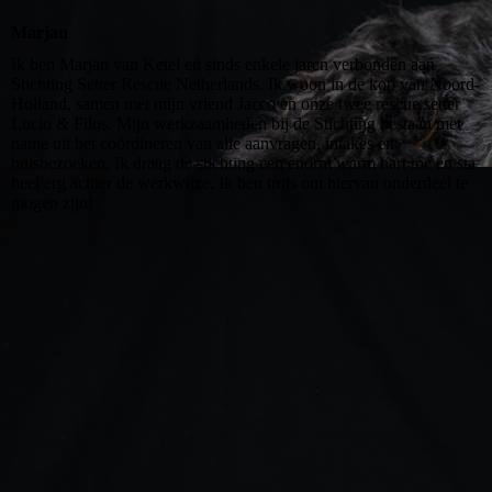
Marjan
Ik ben Marjan van Ketel en sinds enkele jaren verbonden aan
Stichting Setter Rescue Netherlands. Ik woon in de kop van Noord-
Holland, samen met mijn vriend Jacco en onze twee rescue setter
Lucio & Filos. Mijn werkzaamheden bij de Stichting bestaan met
name uit het coördineren van alle aanvragen, intakes en
huisbezoeken. Ik draag de stichting een enorm warm hart toe en sta
heel erg achter de werkwijze. Ik ben trots om hiervan onderdeel te
mogen zijn!