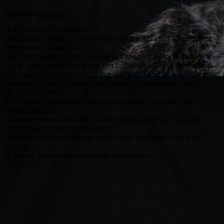
Marian Vlasblom
Ik zal mij even voorstellen.
Mijn naam is Marian Vlasblom en ik heb sinds 1977 setters. Eerst
Ierse setters (42jaar lang)
Later ook Engelse setters erbij op een gegeven moment hadden we
er vijf. Mijn eerste hondje was een bastaardje uit het asiel eindelijk
een eigen hond toen ik negen jaar oud was. Later toen ik bij een
dierenarts werkte is er een Duitse herder bij gekomen en toen
kwamen de setters.
Ik heb jaren gehoorzaamheids lessen gegeven en sinds 1982
honden getrimd.
Ik heb een zwak voor setters helaas sinds eind 2022 nog maar
eentje maar wel drie teckels erbij.
Misschien ooit nog eens een rescue maar momenteel heb ik er
genoeg.
Ik wil mij graag inzetten om setters te plaatsen.
Gr. Marian